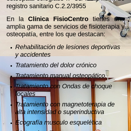
registro sanitario C.2.2/3955
En la
Clínica FisioCentro
tienes una
amplia gama de servicios de fisioterapia y
osteopatía, entre los que destacan:
Rehabilitación de lesiones deportivas
y accidentes
Tratamiento del dolor crónico
Tratamiento manual osteopático.
Tratamiento con Ondas de choque
focales
Tratamiento con magnetoterapia de
alta intensidad o superinductiva
Ecografía musculo esquelética