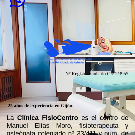
Nº Registro Sanitario C.2.2/3955
25 años de experiencia en Gijón.
La
Clínica FisioCentro
es el centro de
Manuel Elías Moro, fisioterapeuta y
osteópata colegiado nº 33/411 y num. de