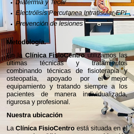
Diatermia y Tecar
Electrólisis Percutanea Intratisular EPI
Prevención de lesiones
Metodología.
En la
Clínica FisioCentro
utilizamos las
últimas técnicas y tratamientos
combinando técnicas de fisioterapia y
osteopatía, apoyado por el mejor
equipamiento y tratando siempre a los
pacientes de manera individualizada,
rigurosa y profesional.
Nuestra ubicación
La
Clínica FisioCentro
está situada en el