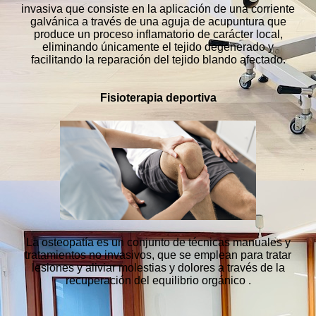
invasiva que consiste en la aplicación de una corriente
galvánica a través de una aguja de acupuntura que
produce un proceso inflamatorio de carácter local,
eliminando únicamente el tejido degenerado y
facilitando la reparación del tejido blando afectado.
Fisioterapia deportiva
La osteopatía es un conjunto de técnicas manuales y
tratamientos no invasivos, que se emplean para tratar
lesiones y aliviar molestias y dolores a través de la
recuperación del equilibrio orgánico .