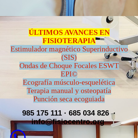
ÚLTIMOS AVANCES EN
FISIOTERAPIA
Estimulador magnético Superinductivo
(SIS)
Ondas de Choque Focales ESWT
EPI©
Ecografía músculo-esquelética
Terapia manual y osteopatía
Punción seca ecoguiada
985 175 111 · 685 034 826
·
info@fisiocentro.org