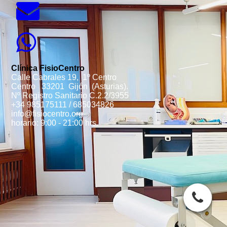
Clínica FisioCentro
Calle Cabrales 19, 1º Centro
Centro 33201 Gijón (Asturias).
Nº Registro Sanitario C.2.2/3955
+34 985175111 / 685034826
info@fisiocentro.org
horario: 9:00 - 21:00 hrs.