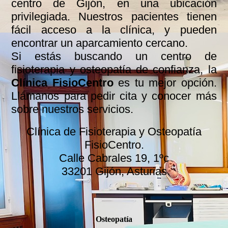
centro de Gijón, en una ubicación
privilegiada. Nuestros pacientes tienen
fácil acceso a la clínica, y pueden
encontrar un aparcamiento cercano.
Si estás buscando un centro de
fisioterapia y osteopatía de confianza, la
Clínica FisioCentro
es tu mejor opción.
Llámanos para pedir cita y conocer más
sobre nuestros servicios.
Clínica de Fisioterapia y Osteopatía
FisioCentro.
Calle Cabrales 19, 1ºc
33201 Gijón, Asturias
Osteopatía